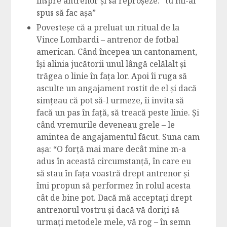
înspre antrenor și să reproșeze: “tu mi-ai
spus să fac așa”
Povesteșe că a preluat un ritual de la
Vince Lombardi – antrenor de fotbal
american. Când începea un cantonament,
își alinia jucătorii unul lângă celălalt și
trăgea o linie în fața lor. Apoi îi ruga să
asculte un angajament rostit de el și dacă
simțeau că pot să-l urmeze, îi invita să
facă un pas în față, să treacă peste linie. Și
când vremurile deveneau grele – le
amintea de angajamentul făcut. Suna cam
așa: “O forță mai mare decât mine m-a
adus în această circumstanță, în care eu
să stau în fața voastră drept antrenor și
îmi propun să performez în rolul acesta
cât de bine pot. Dacă mă acceptați drept
antrenorul vostru și dacă vă doriți să
urmați metodele mele, vă rog – în semn