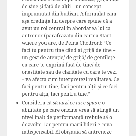
de sine și față de alții – un concept
împrumutat din budism. A formulat cam
așa credința lui despre care spune că a
avut un rol central în abordarea lui ca
antrenor (parafrazată din cartea Start
where you are, de Pema Chodron): “Ce
faci tu pentru tine când ai grijă de tine –
un gest de atenție/ de grijă/ de gentilețe
cu care te exprimi față de tine/ de
onestitate sau de claritate cu care te vezi
– va afecta cum interpretezi realitatea. Ce
faci pentru tine, faci pentru alții și ce faci
pentru alții, faci pentru tine.”
Considera că
să auzi ce nu e spus
e o
abilitate pe care oricine vrea să atingă un
nivel înalt de performanță trebuie să o
dezvolte. Iar pentru marii lideri e ceva
indispensabil. El obișnuia să antreneze