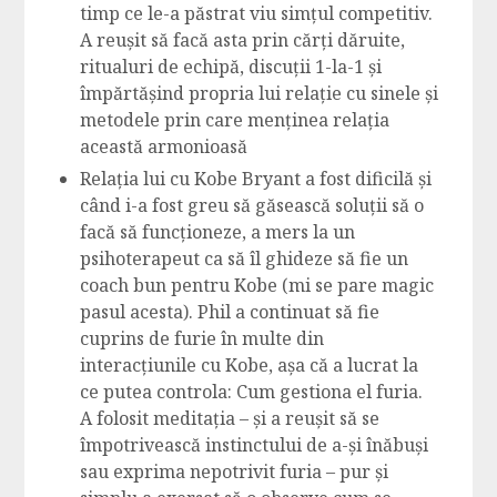
timp ce le-a păstrat viu simțul competitiv.
A reușit să facă asta prin cărți dăruite,
ritualuri de echipă, discuții 1-la-1 și
împărtășind propria lui relație cu sinele și
metodele prin care menținea relația
această armonioasă
Relația lui cu Kobe Bryant a fost dificilă și
când i-a fost greu să găsească soluții să o
facă să funcționeze, a mers la un
psihoterapeut ca să îl ghideze să fie un
coach bun pentru Kobe (mi se pare magic
pasul acesta). Phil a continuat să fie
cuprins de furie în multe din
interacțiunile cu Kobe, așa că a lucrat la
ce putea controla: Cum gestiona el furia.
A folosit meditația – și a reușit să se
împotrivească instinctului de a-și înăbuși
sau exprima nepotrivit furia – pur și