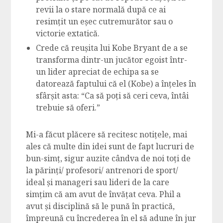
revii la o stare normală după ce ai
resimțit un eșec cutremurător sau o
victorie extatică.
Crede că reușita lui Kobe Bryant de a se
transforma dintr-un jucător egoist într-
un lider apreciat de echipa sa se
datorează faptului că el (Kobe) a înțeles în
sfârșit asta: “Ca să poți să ceri ceva, întâi
trebuie să oferi.”
Mi-a făcut plăcere să recitesc notițele, mai
ales că multe din idei sunt de fapt lucruri de
bun-simț, sigur auzite cândva de noi toți de
la părinți/ profesori/ antrenori de sport/
ideal și manageri sau lideri de la care
simțim că am avut de învățat ceva. Phil a
avut și disciplină să le pună în practică,
împreună cu încrederea în el să adune în jur