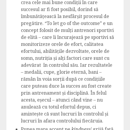
crea cele mai bune condiții în care
succesul ar fi fost posibil, dorind să
îmbunătățească la nesfârșit procesul de
pregătire. “To let go of the outcome” e un
concept folosit de mulți antrenori sportivi
de elită – care îi încurajează pe sportivi să
monitorizeze orele de efort, calitatea
efortului, abilitățile dezvoltate, orele de
somn, nutriția și alți factori care sunt cu
adevărat în controlul său. Iar rezultatele
– medalii, cupe, glorie eternă, bani –
rămân în voia sorții după ce condițiile
care puteau duce la succes au fost create
prin antrenament și disciplină. În felul
acesta, eșecul – atunci când vine – nu
anulează cu totul efortul depus, ci
amintește că sunt lucruri în controlul și
lucruri în afara controlului fiecăruia.
Punea mare accent pe
kindness
/ grijă față