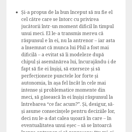
Și-a propus de la bun început să nu fie el
cel către care se întorc cu privirea
jucătorii într-un moment dificil în timpul
unui meci. El le-a transmis mereu că
răspunsul e în ei, nu la antrenor – iar asta
a însemnat că munca lui Phil a fost mai
dificilă – a evitat să îi modeleze după
chipul și asemănărea lui, încurajându-i de
fapt să fie ei înșiși, să exerseze și să
perfecționeze punctele lor forte și
autonomia, în așa fel încât în cele mai
intense și problematice momente din
meci, să găsească în ei înșiși răspunsul la
întrebarea “ce fac acum?”. Și, desigur, să-
și asume consecințele pentru deciziile lor,
deci nu le-a dat calea ușoară în care – în
eventualitatea unui eșec – să se întoarcă