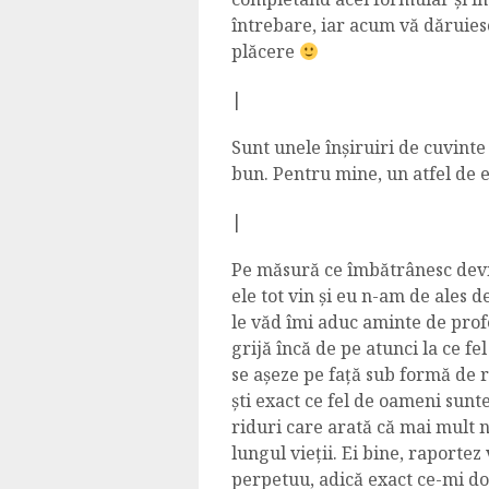
întrebare, iar acum vă dăruies
plăcere
|
Sunt unele înșiruiri de cuvinte
bun. Pentru mine, un atfel de 
|
Pe măsură ce îmbătrânesc devi
ele tot vin și eu n-am de ales 
le văd îmi aduc aminte de prof
grijă încă de pe atunci la ce fe
se așeze pe față sub formă de r
ști exact ce fel de oameni sunt
riduri care arată că mai mult 
lungul vieții. Ei bine, raporte
perpetuu, adică exact ce-mi do