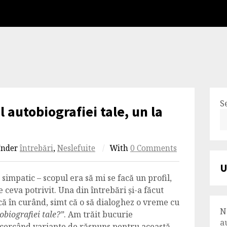
S
l autobiografiei tale, un la
nder
întrebări
,
Neslefuite
/
With
0 Comments
U
impatic – scopul era să mi se facă un profil,
ceva potrivit. Una din întrebări și-a făcut
că în curând, simt că o să dialoghez o vreme cu
N
tobiografiei tale?”
. Am trăit bucurie
a
ncercând variante de răspuns pentru această