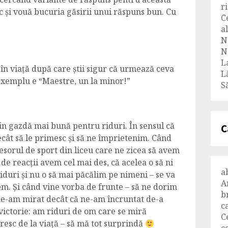
r
c și vouă bucuria găsirii unui răspuns bun. Cu
C
al
N
N
L
 în viață după care știi sigur că urmează ceva
L
exemplu e “Maestre, un la minor!”
Să
n gazdă mai bună pentru riduri. În sensul că
C
decât să le primesc și să ne împrietenim. Când
esorul de sport din liceu care ne zicea să avem
l de reacții avem cel mai des, că acelea o să ni
a
iduri și nu o să mai păcălim pe nimeni – se va
A
em. Și când vine vorba de frunte – să ne dorim
b
ne-am mirat decât că ne-am încruntat de-a
c
z victorie: am riduri de om care se miră
C
resc de la viață – să mă tot surprindă