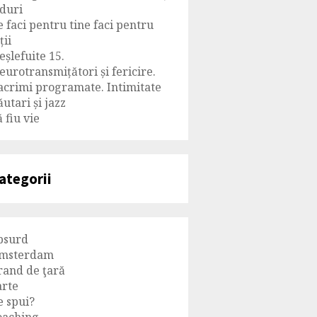
iduri
e faci pentru tine faci pentru
ții
eșlefuite 15.
eurotransmițători și fericire.
acrimi programate. Intimitate
ăutari și jazz
 fiu vie
ategorii
bsurd
msterdam
rand de ţară
arte
e spui?