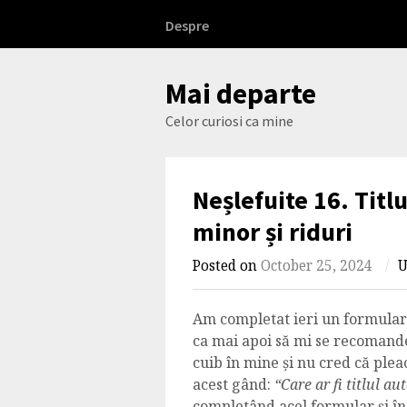
Skip
Despre
to
content
Mai departe
Celor curiosi ca mine
Neșlefuite 16. Titlu
minor și riduri
Posted on
October 25, 2024
/
U
Am completat ieri un formular s
ca mai apoi să mi se recomande 
cuib în mine și nu cred că plea
acest gând:
“Care ar fi titlul au
completând acel formular și î