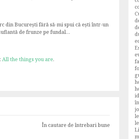
c
c
C
d
rc din București fără să-mi spui că ești într-un
d
suflantă de frunze pe fundal…
d
e
E
e
:
All the things you are
.
f
f
g
h
h
i
î
j
l
le
În cautare de întrebari bune
L
m