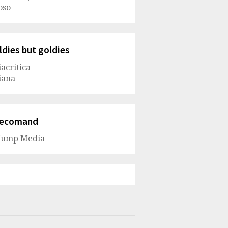
oso
ldies but goldies
iacritica
iana
ecomand
Jump Media