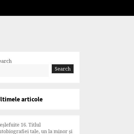
earch
Search
ltimele articole
eșlefuite 16. Titlul
utobiografiei tale, un la minor și