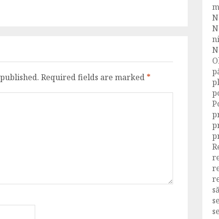
m
N
N
n
N
O
p
 published.
Required fields are marked
*
p
p
P
p
p
p
R
r
r
r
s
s
s