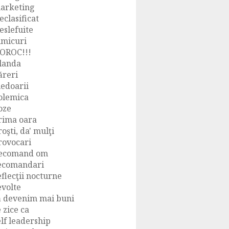
arketing
eclasificat
eslefuite
imicuri
OROC!!!
landa
ăreri
ledoarii
olemica
oze
rima oara
roşti, da' mulţi
rovocari
ecomand om
ecomandari
eflecţii nocturne
evolte
ă devenim mai buni
e zice ca
elf leadership