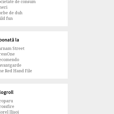
ocietate de consum
ineri
orbe de duh
ild fun
bonată la
arnam Street
ressOne
ecomendo
avantgarde
he Red Hand File
logroll
roparu
rossfire
orel Ilișoi