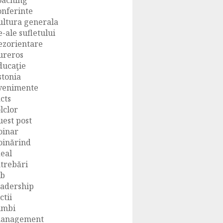
oaching
onferinte
ultura generala
e-ale sufletului
ezorientare
ureros
ducaţie
stonia
venimente
acts
olclor
uest post
oinar
oinărind
deal
ntrebări
ob
eadership
ctii
imbi
anagement