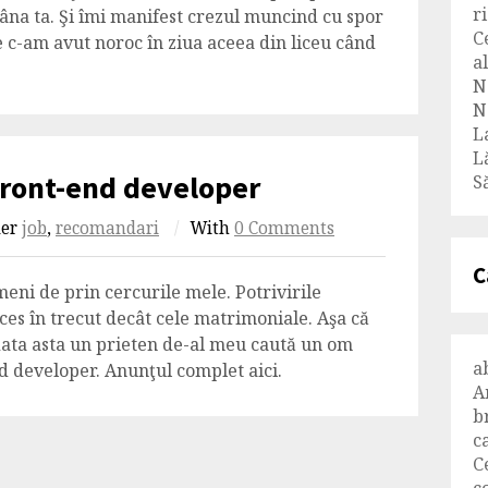
r
mâna ta. Şi îmi manifest crezul muncind cu spor
C
 c-am avut noroc în ziua aceea din liceu când
al
N
N
L
L
Front-end developer
Să
der
job
,
recomandari
/
With
0 Comments
C
eni de prin cercurile mele. Potrivirile
ces în trecut decât cele matrimoniale. Aşa că
 data asta un prieten de-al meu caută un om
a
d developer. Anunţul complet aici.
A
b
c
C