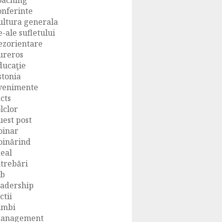
oaching
onferinte
ultura generala
e-ale sufletului
ezorientare
ureros
ducaţie
stonia
venimente
acts
olclor
uest post
oinar
oinărind
deal
ntrebări
ob
eadership
ctii
imbi
anagement