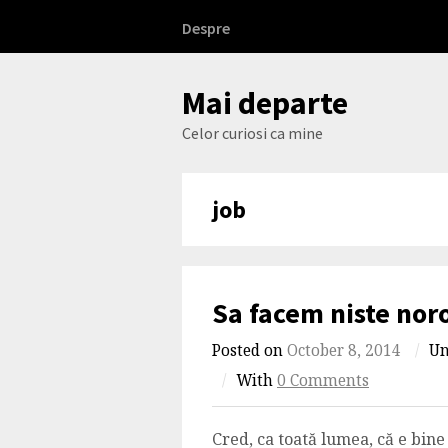
Skip
Despre
to
content
Mai departe
Celor curiosi ca mine
job
Sa facem niste noro
Posted on
October 8, 2014
/
U
/
With
0 Comments
Cred, ca toată lumea, că e bine 