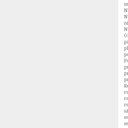
m
N
N
n
N
O
p
p
p
P
p
p
p
R
r
r
r
s
s
s