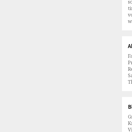
s
t
v
w
A
F
P
R
S
T
B
G
K
Vi