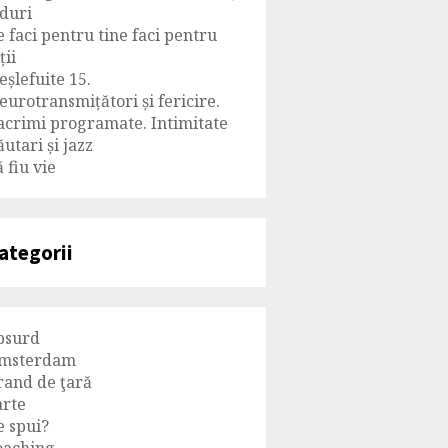
iduri
e faci pentru tine faci pentru
ții
eșlefuite 15.
eurotransmițători și fericire.
acrimi programate. Intimitate
ăutari și jazz
 fiu vie
ategorii
bsurd
msterdam
rand de ţară
arte
e spui?