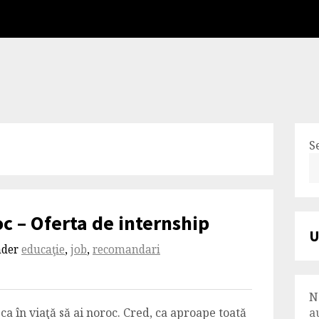
S
c – Oferta de internship
U
nder
educaţie
,
job
,
recomandari
N
ca în viaţă să ai noroc. Cred, ca aproape toată
a