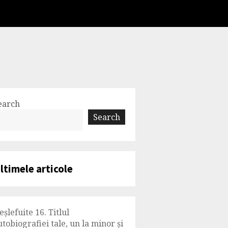
earch
Search
ltimele articole
eșlefuite 16. Titlul
utobiografiei tale, un la minor și