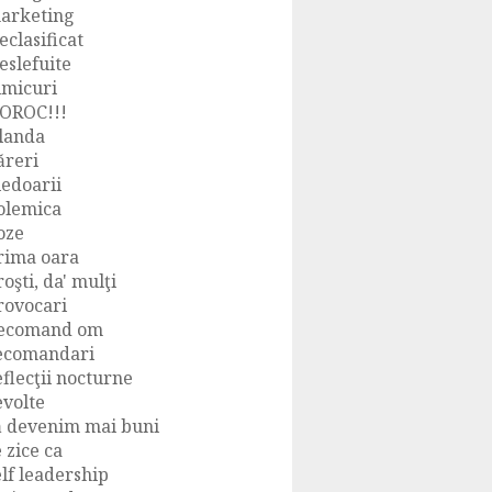
arketing
eclasificat
eslefuite
imicuri
OROC!!!
landa
ăreri
ledoarii
olemica
oze
rima oara
roşti, da' mulţi
rovocari
ecomand om
ecomandari
eflecţii nocturne
evolte
ă devenim mai buni
e zice ca
elf leadership