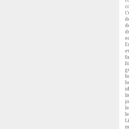
c
c
C
d
d
d
e
E
e
f
f
g
h
h
i
î
j
l
le
L
m