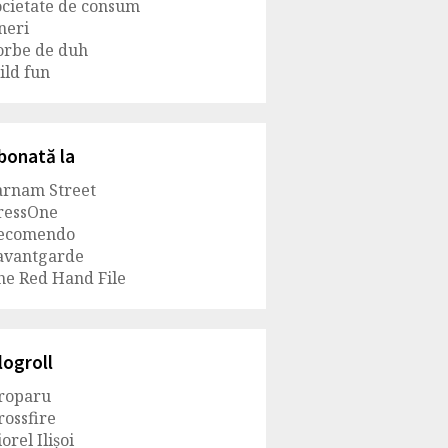
ocietate de consum
ineri
orbe de duh
ild fun
bonată la
arnam Street
ressOne
ecomendo
avantgarde
he Red Hand File
logroll
roparu
rossfire
orel Ilișoi