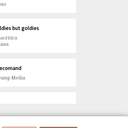
oso
ldies but goldies
iacritica
iana
ecomand
Jump Media