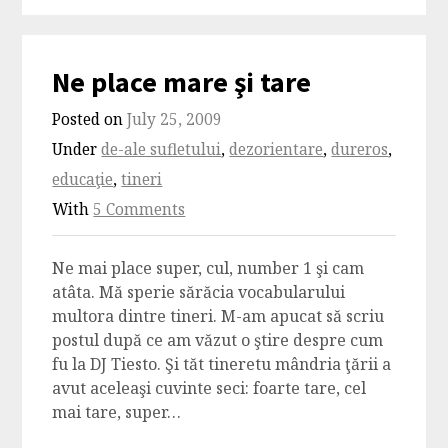
Ne place mare şi tare
Posted on
July 25, 2009
Under
de-ale sufletului
,
dezorientare
,
dureros
,
educaţie
,
tineri
With
5 Comments
Ne mai place super, cul, number 1 şi cam
atâta. Mă sperie sărăcia vocabularului
multora dintre tineri. M-am apucat să scriu
postul după ce am văzut o ştire despre cum
fu la DJ Tiesto. Şi tăt tineretu mândria ţării a
avut aceleaşi cuvinte seci: foarte tare, cel
mai tare, super…