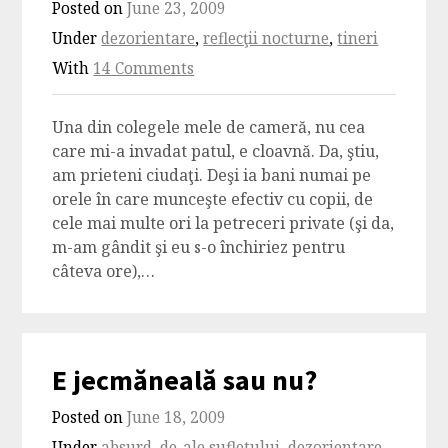
Posted on
June 23, 2009
Under
dezorientare
,
reflecţii nocturne
,
tineri
With
14 Comments
Una din colegele mele de cameră, nu cea
care mi-a invadat patul, e cloavnă. Da, ştiu,
am prieteni ciudaţi. Deşi ia bani numai pe
orele în care munceşte efectiv cu copii, de
cele mai multe ori la petreceri private (şi da,
m-am gândit şi eu s-o închiriez pentru
câteva ore),…
E jecmăneală sau nu?
Posted on
June 18, 2009
Under
absurd
,
de-ale sufletului
,
dezorientare
,