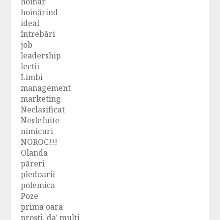
hoinar
hoinărind
ideal
întrebări
job
leadership
lectii
Limbi
management
marketing
Neclasificat
Neslefuite
nimicuri
NOROC!!!
Olanda
păreri
pledoarii
polemica
Poze
prima oara
proşti, da' mulţi