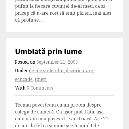
pufnit la fiecare cuvinţel de-al meu, ca să
pricep că n-are rost să emit păreri, mai ales
că profa se…
Umblată prin lume
Posted on
September 21, 2009
Under
de-ale sufletului
,
dezorientare
,
educaţie
,
tineri
With
6 Comments
Tocmai povesteam cu un preten despre
colega de cameră. Cu uşor jind. Fata, aşa
cum v-am mai povestit, e austriacă. Are 21
de ani, la fel ca şi mine şi e în anul I de