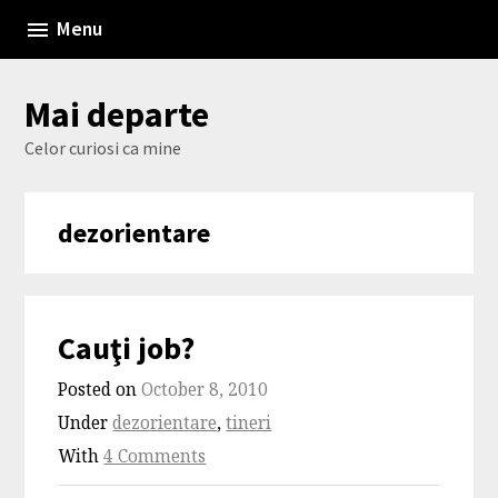
Skip
Menu
to
content
Mai departe
Celor curiosi ca mine
dezorientare
Cauţi job?
Posted on
October 8, 2010
Under
dezorientare
,
tineri
With
4 Comments