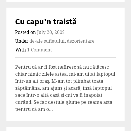
Cu capu’n traistă
Posted on
July 20, 2009
Under
de-ale sufletului
,
dezorientare
With
1 Comment
Pentru că ar fi fost nefiresc să nu rătăcesc
chiar nimic zilele astea, mi-am uitat laptopul
într-un alt oraş. M-am tot plimbat toata
săptămâna, am ajuns şi acasă, însă laptopul
zace într-o altă casă şi-mi va fi înapoiat
curând. Se fac destule glume pe seama asta
pentru că am o…