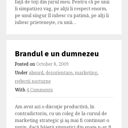
faţă de toţi din jurul meu. Pentru că pe unii
îi simpatizez vag, pe alţii îi respect enorm,
pe unul singur îl iubesc cu patimă, pe alţi îi
iubesc prieteneşte, cu unii…
Brandul e un dumnezeu
Posted on
October 8, 2009
Under
absurd
,
dezorientare
,
marketing
,
reflecţii nocturne
With
4 Comments
Am avut azi o discuţie productivă, în
contradictoriu, cu un coleg de la cursul de
marketing strategic şi aş mai fi continuat-o
puţin, dacă băieţii simpatici din spate n-ar fi