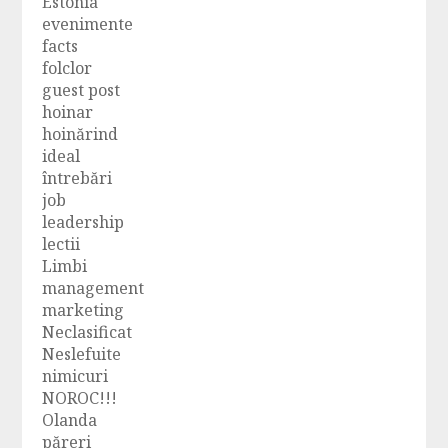
Estonia
evenimente
facts
folclor
guest post
hoinar
hoinărind
ideal
întrebări
job
leadership
lectii
Limbi
management
marketing
Neclasificat
Neslefuite
nimicuri
NOROC!!!
Olanda
păreri