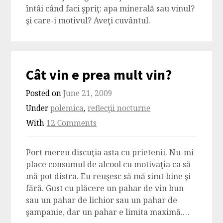
întâi când faci şpriţ: apa minerală sau vinul?
şi care-i motivul? Aveţi cuvântul.
Cât vin e prea mult vin?
Posted on
June 21, 2009
Under
polemica
,
reflecţii nocturne
With
12 Comments
Port mereu discuţia asta cu prietenii. Nu-mi
place consumul de alcool cu motivaţia ca să
mă pot distra. Eu reuşesc să mă simt bine şi
fără. Gust cu plăcere un pahar de vin bun
sau un pahar de lichior sau un pahar de
şampanie, dar un pahar e limita maximă.…