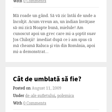
With
0 Comments
Mă roade un gând. Să vă zic întâi de unde a
încolţit. Acum vreun an, un indian învăţase
să-mi zică Noapte bună, mielule! Am
cunoscut apoi un grec care mi-a şoptit suav
Jos Chiloţii! imediat după ce i-am spus că
mă cheamă Raluca şi vin din România, apoi
mi-a demonstrat…
Cât de umblată să fie?
Posted on
August 11, 2009
Under
de-ale sufletului
,
polemica
With
0 Comments