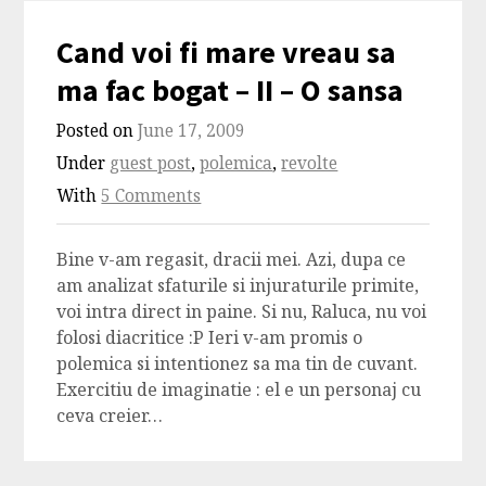
Cand voi fi mare vreau sa
ma fac bogat – II – O sansa
Posted on
June 17, 2009
Under
guest post
,
polemica
,
revolte
With
5 Comments
Bine v-am regasit, dracii mei. Azi, dupa ce
am analizat sfaturile si injuraturile primite,
voi intra direct in paine. Si nu, Raluca, nu voi
folosi diacritice :P Ieri v-am promis o
polemica si intentionez sa ma tin de cuvant.
Exercitiu de imaginatie : el e un personaj cu
ceva creier…