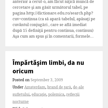
anterior a cerut-o, am făcut niţică muncă de
cercetare şi am găsit următorul tabel, pe
pagina http://dictionare.edu.ro/search.php?
cuv=continua (ca să apară tabelul, apăsaţi pe
cuvântul conjugări , care se află imediat
după 15 definiţii pentru continua, continuu)
Aşa cum am spus şi în comentarii, formele…
Împărtăşim limbi, da nu
oricum
Posted on
September 3, 2009
Under
Amsterdam
,
brand de ţară
,
de-ale
sufletului
,
educaţie
,
polemica
,
reflecţii
nocturne