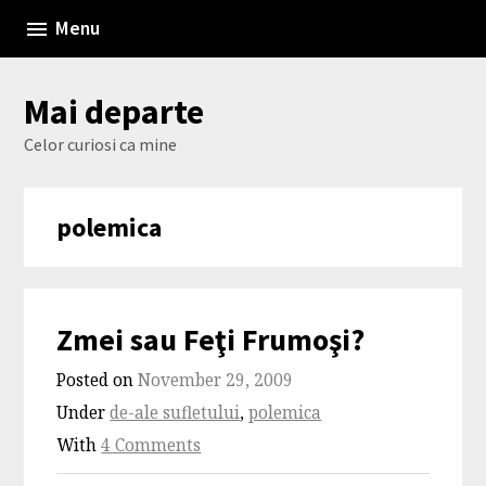
Skip
Menu
to
content
Mai departe
Celor curiosi ca mine
polemica
Zmei sau Feţi Frumoşi?
Posted on
November 29, 2009
Under
de-ale sufletului
,
polemica
With
4 Comments