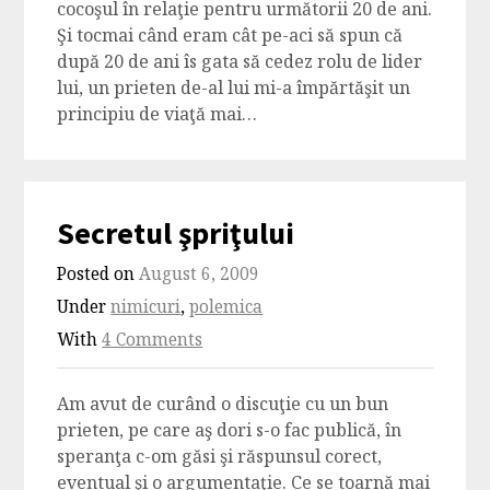
cocoşul în relaţie pentru următorii 20 de ani.
Şi tocmai când eram cât pe-aci să spun că
după 20 de ani îs gata să cedez rolu de lider
lui, un prieten de-al lui mi-a împărtăşit un
principiu de viaţă mai…
Secretul şpriţului
Posted on
August 6, 2009
Under
nimicuri
,
polemica
With
4 Comments
Am avut de curând o discuţie cu un bun
prieten, pe care aş dori s-o fac publică, în
speranţa c-om găsi şi răspunsul corect,
eventual şi o argumentaţie. Ce se toarnă mai