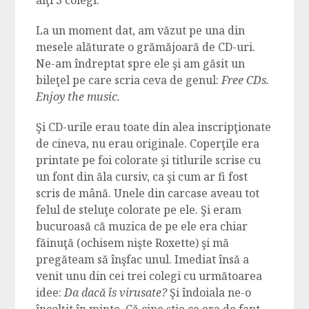
alţi 3 colegi.
La un moment dat, am văzut pe una din
mesele alăturate o grămăjoară de CD-uri.
Ne-am îndreptat spre ele şi am găsit un
bileţel pe care scria ceva de genul:
Free CDs.
Enjoy the music.
Şi CD-urile erau toate din alea inscripţionate
de cineva, nu erau originale. Coperţile era
printate pe foi colorate şi titlurile scrise cu
un font din ăla cursiv, ca şi cum ar fi fost
scris de mână. Unele din carcase aveau tot
felul de steluţe colorate pe ele. Şi eram
bucuroasă că muzica de pe ele era chiar
făinuţă (ochisem nişte Roxette) şi mă
pregăteam să înşfac unul. Imediat însă a
venit unu din cei trei colegi cu următoarea
idee:
Da dacă îs virusate?
Şi îndoiala ne-o