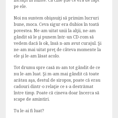
încolţit în minte. Că cine ştie ce era de fapt
pe ele.
Noi nu suntem obişnuiţi să primim lucruri
bune, moca. Ceva sigur era dubios în toată
povestea. Ne-am uitat unii la alţii, ne-am
gândit să le şi punem într-un CD-rom să
vedem dacă îs ok, însă n-am avut curajul. Şi
ne-am mai uitat preţ de câteva momente la
ele şi le-am lăsat acolo.
Tot drumu spre casă m-am tot gândit de ce
nu le-am luat. Şi m-am mai gândit că toate
arătau aşa, destul de siropos, poate că erau
cadouri dintr-o relaţie ce s-a destrămat
între timp. Poate că cineva doar încerca să
scape de amintiri.
Tu le-ai fi luat?