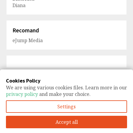
Diana
Recomand
eJump Media
Cookies Policy
We are using various cookies files. Learn more in our
Departe două zile
privacy policy
and make your choice.
Calmul ce-am pohtit
Settings
Accept all
Blogger Theme
by
WPExplorer
Powered by
WordPress