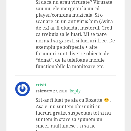
Si daca nu erau virusate? Virusate
sau nu, ele mergeau la un cd-
player/combina muzicala. Si o
scanare cu un antivirus bun (Avira
de ex) ar fi elucidat misterul. Cred
ca trebuia sa le luati. Mi se pare
normal sa gasesti si lucruri free. De
exemplu pe softpedia + alte
forumuri sunt diverse obiecte de
“donat”, de la telefoane mobile
functionabile la monitoare etc.
cristi
Reply
February 27, 2010
Si l-as fi luat pe ala cu Roxette
.
Asa e, nu suntem obisnuiti cu
lucruri gratis, suspectam tot si nu
suntem in stare sa spunem un
sincer multumesc…si sa ne