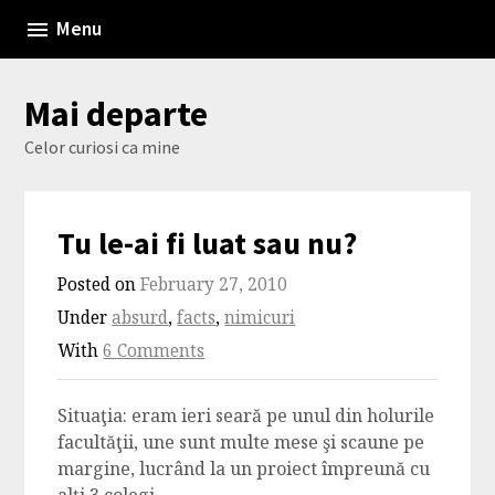
Skip
Menu
to
content
Mai departe
Celor curiosi ca mine
Tu le-ai fi luat sau nu?
Posted on
February 27, 2010
Under
absurd
,
facts
,
nimicuri
With
6 Comments
Situaţia: eram ieri seară pe unul din holurile
facultăţii, une sunt multe mese şi scaune pe
margine, lucrând la un proiect împreună cu