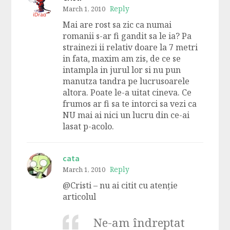
Reply
March 1, 2010
Mai are rost sa zic ca numai
romanii s-ar fi gandit sa le ia? Pa
strainezi ii relativ doare la 7 metri
in fata, maxim am zis, de ce se
intampla in jurul lor si nu pun
manutza tandra pe lucrusoarele
altora. Poate le-a uitat cineva. Ce
frumos ar fi sa te intorci sa vezi ca
NU mai ai nici un lucru din ce-ai
lasat p-acolo.
cata
Reply
March 1, 2010
@Cristi – nu ai citit cu atenție
articolul
Ne-am îndreptat