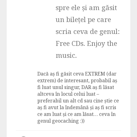
spre ele și am găsit
un bilețel pe care
scria ceva de genul:
Free CDs. Enjoy the
music.
Dacă aș fi găsit ceva EXTREM (dar
extrem) de interesant, probabil aș
fi luat unul singur, DAR aș fi lăsat
altceva în locul celui luat –
preferabil un alt cd sau cine știe ce
aș fi avut la îndemână și aș fi scris
ce am luat și ce am lăsat… ceva în
genul geocaching :))