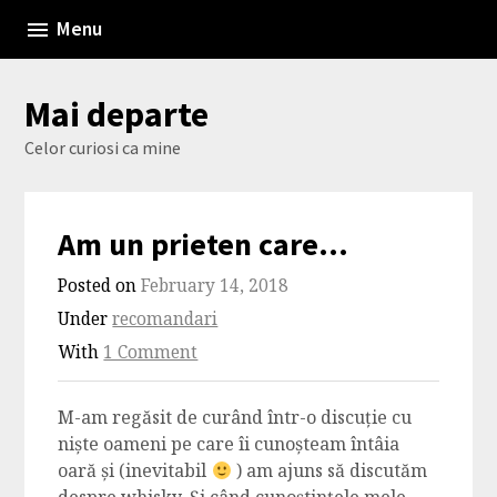
Skip
Menu
to
content
Mai departe
Celor curiosi ca mine
Am un prieten care…
Posted on
February 14, 2018
Under
recomandari
With
1 Comment
M-am regăsit de curând într-o discuție cu
niște oameni pe care îi cunoșteam întâia
oară și (inevitabil
) am ajuns să discutăm