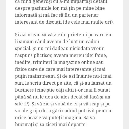
că fiind generoși cu a-mi împărtăși detalii
despre pasiunile lor, mă țin pe mine bine
informată și mă fac să fiu un partener
interesant de discuții (de cele mai multe ori).
Și azi vreau să vă zic de prietenii pe care eu
îi sunam când aveam de luat un cadou
special. Și nu-mi dădeau niciodată vreun
răspuns plictisor, aveam mereu idei faine,
inedite, trimiteri la magazine online sau
fizice care de care mai interesante și mai
puțin mainstream. Și de azi înainte nu-i mai
sun, le scriu direct pe site, că și-au lansat un
business (cine știe câți alții i-or mai fi sunat
până să nu le dea de ales decât să facă și un
site :P). Și vă zic și vouă de ei și vă scap și pe
voi de grija de-a găsi cadoul potrivit pentru
orice ocazie vă puteți imagina. Să vă
bucurați și să ziceți mai departe: