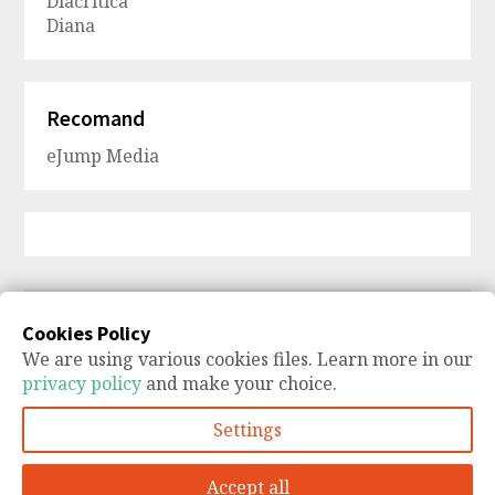
Diacritica
Diana
Recomand
eJump Media
Cookies Policy
Caut întrebări
We are using various cookies files. Learn more in our
Neşlefuite 11. Cine vrea să te învingă. Ce
privacy policy
and make your choice.
urmează. Nicio scuză
Settings
Accept all