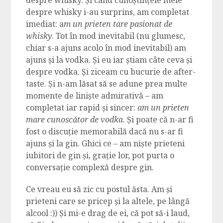
despre whisky. Și când cunoștințele mele
despre whisky i-au surprins, am completat
imediat: a
m un prieten tare pasionat de
whisky
. Tot în mod inevitabil (nu glumesc,
chiar s-a ajuns acolo în mod inevitabil) am
ajuns și la vodka. Și eu iar știam câte ceva și
despre vodka. Și ziceam cu bucurie de after-
taste. Și n-am lăsat să se adune prea multe
momente de liniște admirativă – am
completat iar rapid și sincer:
am un prieten
mare cunoscător de vodka
. Și poate că n-ar fi
fost o discuție memorabilă dacă nu s-ar fi
ajuns și la gin. Ghici ce – am niște prieteni
iubitori de gin și, grație lor, pot purta o
conversație complexă despre gin.
Ce vreau eu să zic cu postul ăsta. Am și
prieteni care se pricep și la altele, pe lângă
alcool :)) Și mi-e drag de ei, că pot să-i laud,