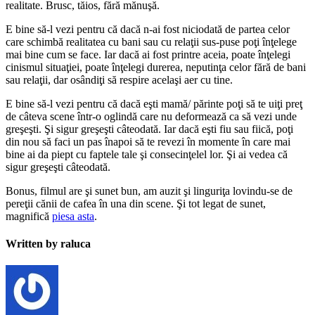
realitate. Brusc, tăios, fără mănuşă.
E bine să-l vezi pentru că dacă n-ai fost niciodată de partea celor
care schimbă realitatea cu bani sau cu relaţii sus-puse poţi înţelege
mai bine cum se face. Iar dacă ai fost printre aceia, poate înţelegi
cinismul situaţiei, poate înţelegi durerea, neputinţa celor fără de bani
sau relaţii, dar osândiţi să respire acelaşi aer cu tine.
E bine să-l vezi pentru că dacă eşti mamă/ părinte poţi să te uiţi preţ
de câteva scene într-o oglindă care nu deformează ca să vezi unde
greşeşti. Şi sigur greşeşti câteodată. Iar dacă eşti fiu sau fiică, poţi
din nou să faci un pas înapoi să te revezi în momente în care mai
bine ai da piept cu faptele tale şi consecinţelel lor. Şi ai vedea că
sigur greşeşti câteodată.
Bonus, filmul are şi sunet bun, am auzit şi linguriţa lovindu-se de
pereţii cănii de cafea în una din scene. Şi tot legat de sunet,
magnifică
piesa asta
.
Written by raluca