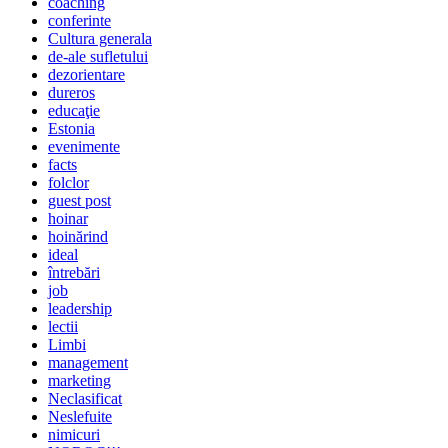
coaching
conferinte
Cultura generala
de-ale sufletului
dezorientare
dureros
educaţie
Estonia
evenimente
facts
folclor
guest post
hoinar
hoinărind
ideal
întrebări
job
leadership
lectii
Limbi
management
marketing
Neclasificat
Neslefuite
nimicuri