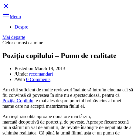
Skip
to
content
Menu
Despre
Mai departe
Celor curiosi ca mine
Poziţia copilului – Pumn de realitate
Posted on
March 19, 2013
/
Under
recomandari
/
With
0 Comments
Am citit suficient de multe reviewuri înainte să intru în cinema cât să
fiu convinsă că povestea în sine nu e spectaculoasă, pentru că
Poziţia Copilulu
i e mai ales despre potretul bolnăvicios al unei
mame care nu acceptă maturizarea fiului ei.
Am ieşit răscolită aproape două ore mai târziu,
marcată deopotrivă de portret şi de poveste. Aproape fiecare scenă
mi-a stârnit un val de amintiri, de revolte înăbuşite de neputinţa de a
schimba realitatea. Că până la urmă filmul asta e: un pumn de