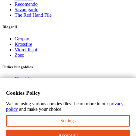
Recomendo
Savantgarde
The Red Hand File
Blogroll
Groparu
Krossfire
Viorel Ilișoi
Zoso
Oldies but goldies
Diacritica
Diana
Cookies Policy
Recomand
We are using various cookies files. Learn more in our
privacy
eJump Media
policy
and make your choice.
Settings
De ce nu răspunzi la telefon?
Amintiri şi poveşti mai deochiate
Accept all