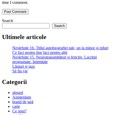
time I comment.
Search
Search
Ultimele articole
Neșlefuite 16. Titlul autobiografiei tale, un la minor și riduri
Ce faci pentru tine faci pentru alții
Neșlefuite 15. Neurotransmițători și fericire. Lacrimi
programate. Intimitate
Lăutari și jazz
Să fiu vie
Categorii
absurd
Amsterdam
brand de ţară
carte
Ce spui?