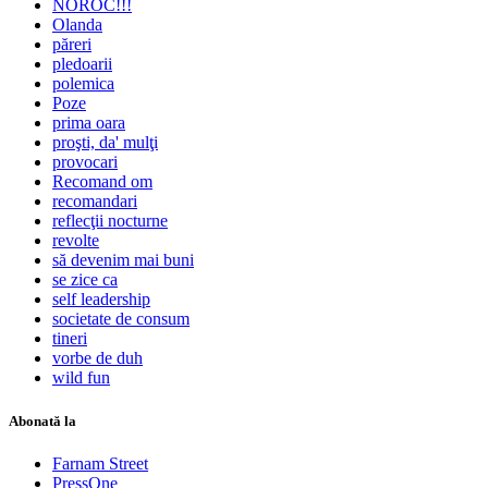
NOROC!!!
Olanda
păreri
pledoarii
polemica
Poze
prima oara
proşti, da' mulţi
provocari
Recomand om
recomandari
reflecţii nocturne
revolte
să devenim mai buni
se zice ca
self leadership
societate de consum
tineri
vorbe de duh
wild fun
Abonată la
Farnam Street
PressOne