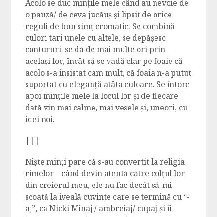
Acolo se duc mințile mele când au nevoie de
o pauză/ de ceva jucăuș și lipsit de orice
reguli de bun simț cromatic. Se combină
culori tari unele cu altele, se depășesc
contururi, se dă de mai multe ori prin
același loc, încât să se vadă clar pe foaie că
acolo s-a insistat cam mult, că foaia n-a putut
suportat cu eleganță atâta culoare. Se întorc
apoi mințile mele la locul lor și de fiecare
dată vin mai calme, mai vesele și, uneori, cu
idei noi.
|||
Niște minți pare că s-au convertit la religia
rimelor – când devin atentă către colțul lor
din creierul meu, ele nu fac decât să-mi
scoată la iveală cuvinte care se termină cu “-
aj”, ca Nicki Minaj / ambreiaj/ cupaj și îi