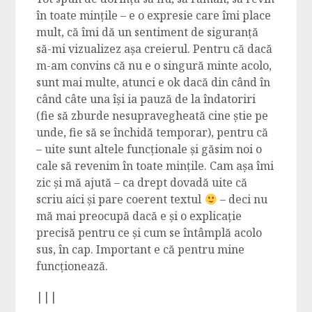
în toate mințile – e o expresie care îmi place
mult, că îmi dă un sentiment de siguranță
să-mi vizualizez așa creierul. Pentru că dacă
m-am convins că nu e o singură minte acolo,
sunt mai multe, atunci e ok dacă din când în
când câte una își ia pauză de la îndatoriri
(fie să zburde nesupravegheată cine știe pe
unde, fie să se închidă temporar), pentru că
– uite sunt altele funcționale și găsim noi o
cale să revenim în toate mințile. Cam așa îmi
zic și mă ajută – ca drept dovadă uite că
scriu aici și pare coerent textul
– deci nu
mă mai preocupă dacă e și o explicație
precisă pentru ce și cum se întâmplă acolo
sus, în cap. Important e că pentru mine
funcționează.
|||