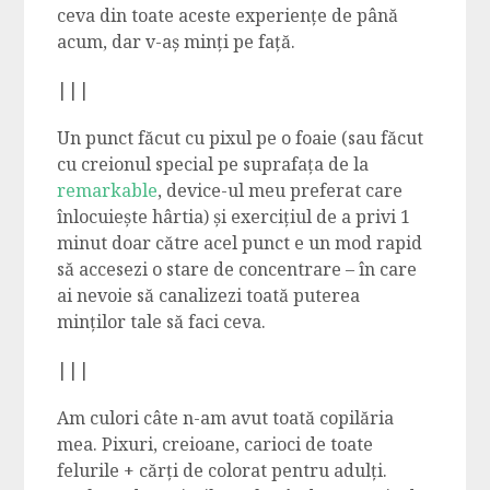
ceva din toate aceste experiențe de până
acum, dar v-aș minți pe față.
|||
Un punct făcut cu pixul pe o foaie (sau făcut
cu creionul special pe suprafața de la
remarkable
, device-ul meu preferat care
înlocuiește hârtia) și exercițiul de a privi 1
minut doar către acel punct e un mod rapid
să accesezi o stare de concentrare – în care
ai nevoie să canalizezi toată puterea
minților tale să faci ceva.
|||
Am culori câte n-am avut toată copilăria
mea. Pixuri, creioane, carioci de toate
felurile + cărți de colorat pentru adulți.