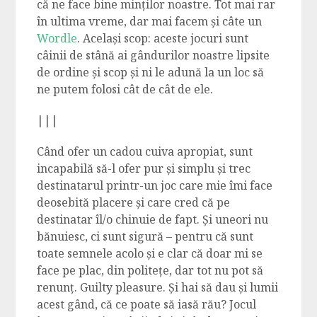
că ne face bine minților noastre. Tot mai rar
în ultima vreme, dar mai facem și câte un
Wordle
. Același scop: aceste jocuri sunt
câinii de stână ai gândurilor noastre lipsite
de ordine și scop și ni le adună la un loc să
ne putem folosi cât de cât de ele.
|||
Când ofer un cadou cuiva apropiat, sunt
incapabilă să-l ofer pur și simplu și trec
destinatarul printr-un joc care mie îmi face
deosebită placere și care cred că pe
destinatar îl/o chinuie de fapt. Și uneori nu
bănuiesc, ci sunt sigură – pentru că sunt
toate semnele acolo și e clar că doar mi se
face pe plac, din politețe, dar tot nu pot să
renunț. Guilty pleasure. Și hai să dau și lumii
acest gând, că ce poate să iasă rău? Jocul