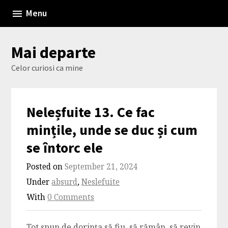
Skip
Menu
to
content
Mai departe
Celor curiosi ca mine
Neleșfuite 13. Ce fac
mințile, unde se duc și cum
se întorc ele
Posted on
September 21, 2024
Under
absurd
,
Neslefuite
With
0 Comments
Tot spun de dorința să fiu, să rămân, să revin