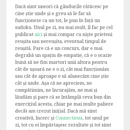
Dacă simt uneori că gândurile rătăcesc pe
cine știe unde și e greu să le fac să
funcționeze ca un tot, le pun în față un
sudoku. Unul pe zi, nu mai mult, îl fac pe cel
publicat
aici
și mai compar cu niște prieteni
reușita sau nereușita, eventual timpul de
reușită. Pare că e un concurs, dar e mai
degrabă un spațiu de empatie, că e o ocazie
bună să ne fim martori unii altora pentru
cât de ușoară ne e o zi, cât mai funcționăm
sau cât de aproape e să alunecăm cine știe
cât și unde. Așa că ne apreciem, ne
compătimim, ne încurajăm, ne mai și
lăudăm și pare că se întâmplă ceva bun din
exercițiul acesta, chiar pe mai multe paliere
decât am crezut inițial. Dacă mă simt
creativă, încerc și
Connections
, tot unul pe
zi, tot cu ei împărtașesc rezultate și tot simt