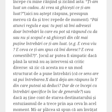
începe cu mine rânjind și zicând asta: “
Ți-am
luat un cadou. Ai vrea să ghicești ce ți-am
luat?”
(aici nu aștept răspuns, presupun
mereu că da și trec repede de moment). “
Păi
atunci regula e așa: tu poți să îmi adresezi
doar întrebări la care eu pot să răspund cu da
sau nu și scopul e să ghicești din cât mai
puține întrebări ce ți-am luat.
(
e.g. E ceva viu
? E ceva ce ți-am spus că îmi doresc? E ceva
comestibil?
)”. Jocul ar putea fi simpatic dacă
până la urmă nu aș interveni să critic
diverse: să zic că acesta nu e un mod
structurat de a pune întrebări (
că ce sens are
să pui întrebarea X dacă deja am răspuns la Y
din care puteai să deduci? Dar de ce începi cu
întrebări specifice în loc de generale?
) sau
dacă aș ține cont de starea destinatarului și
entuziasmul de a trece prin așa ceva în acel
moment. Mi-ar plăcea să spun că am învățat