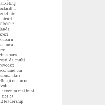
arketing
eclasificat
eslefuite
imicuri
OROC!!!
landa
ăreri
ledoarii
olemica
oze
rima oara
roşti, da' mulţi
rovocari
ecomand om
ecomandari
eflecţii nocturne
evolte
ă devenim mai buni
e zice ca
elf leadership