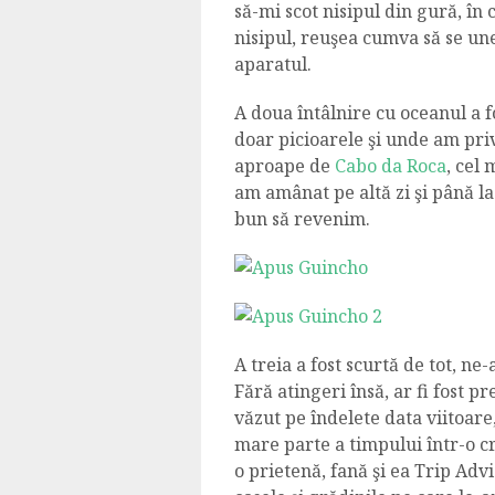
să-mi scot nisipul din gură, în 
nisipul, reuşea cumva să se une
aparatul.
A doua întâlnire cu oceanul a f
doar picioarele şi unde am privi
aproape de
Cabo da Roca
, cel
am amânat pe altă zi şi până l
bun să revenim.
A treia a fost scurtă de tot, ne
Fără atingeri însă, ar fi fost p
văzut pe îndelete data viitoar
mare parte a timpului într-o 
o prietenă, fană şi ea Trip Adv