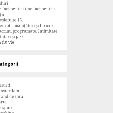
iduri
e faci pentru tine faci pentru
ții
eșlefuite 15.
eurotransmițători și fericire.
acrimi programate. Intimitate
ăutari și jazz
 fiu vie
ategorii
bsurd
msterdam
rand de ţară
arte
e spui?