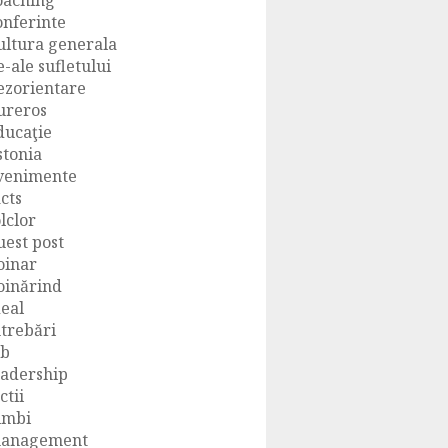
oaching
onferinte
ultura generala
e-ale sufletului
ezorientare
ureros
ducaţie
stonia
venimente
acts
olclor
uest post
oinar
oinărind
deal
ntrebări
ob
eadership
ctii
imbi
anagement