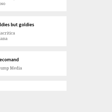
oso
ldies but goldies
iacritica
iana
ecomand
Jump Media