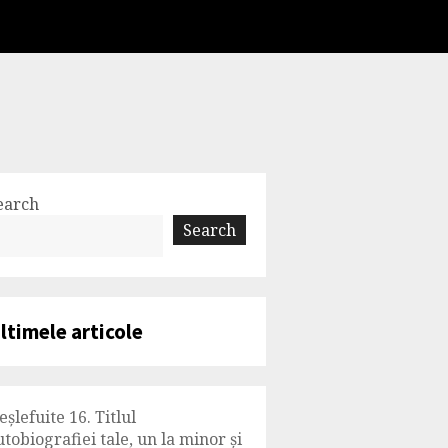
earch
Search
ltimele articole
eșlefuite 16. Titlul
utobiografiei tale, un la minor și