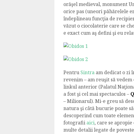
orăşel medieval, monument Une
orice pas (uneori păhărelele er
îndeplineau funcţia de recipien
văzut o ciocolaterie care se ch
e exact cum aş defini şi eu rela
Pentru
Sintra
am dedicat o zi î
revenim – am reuşit să vedem d
linkul anterior (Palatul Naţiona
a fost şi cel mai spectaculos –
Q
– Milionarul). Mi-e greu să de
natura şi câtă bucurie poate s
descoperind cum toate elemente
fotografii
aici
, care se apropie
multe detalii legate de poveste