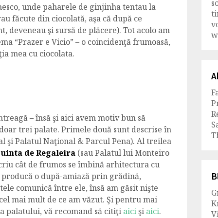
s
sco, unde paharele de ginjinha tentau la
t
au făcute din ciocolată, aşa că după ce
v
t, deveneau şi sursă de plăcere). Tot acolo am
w
ema “Prazer e Vicio” – o coincidenţă frumoasă,
ţia mea cu ciocolata.
A
F
P
R
ntreagă – însă şi aici avem motiv bun să
S
oar trei palate. Primele două sunt descrise în
T
l şi Palatul Naţional & Parcul Pena). Al treilea
uinta de Regaleira
(sau Palatul lui Monteiro
scriu cât de frumos se îmbină arhitectura cu
B
ă producă o după-amiază prin grădină,
le comunică între ele, însă am găsit nişte
G
 cel mai mult de ce am văzut. Şi pentru mai
K
a palatului, vă recomand să citiţi
aici
şi
aici
.
Vi