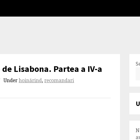
S
 de Lisabona. Partea a IV-a
/
Under
hoinărind
,
recomandari
U
N
a