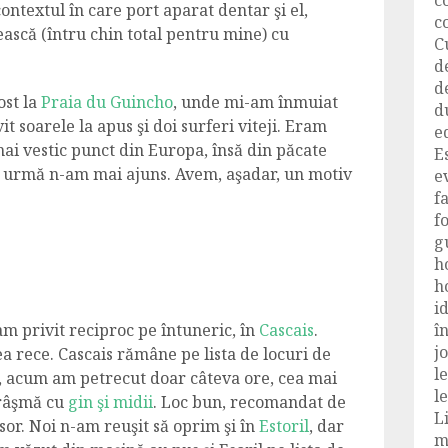
c
contextul în care port aparat dentar şi el,
c
ască (întru chin total pentru mine) cu
C
d
d
ost la
Praia du Guincho
, unde mi-am înmuiat
d
t soarele la apus şi doi surferi viteji. Eram
e
 mai vestic punct din Europa, însă din păcate
E
a urmă n-am mai ajuns. Avem, aşadar, un motiv
e
f
f
g
h
h
i
-am privit reciproc pe întuneric, în
Cascais
.
î
j
rea rece. Cascais rămâne pe lista de locuri de
l
e, acum am petrecut doar câteva ore, cea mai
le
crâşmă cu
gin şi midii
. Loc bun, recomandat de
L
isor. Noi n-am reuşit să oprim şi în
Estoril
, dar
m