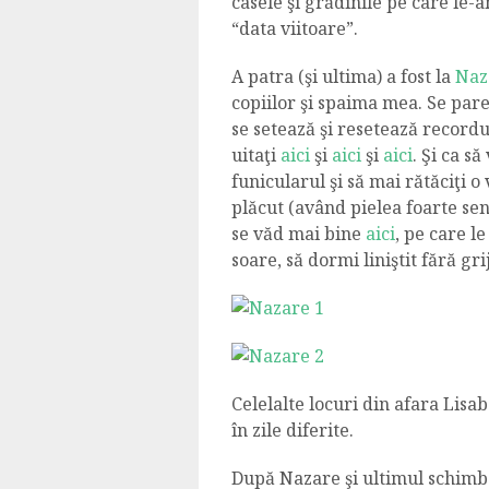
casele şi grădinile pe care le-a
“data viitoare”.
A patra (şi ultima) a fost la
Naz
copiilor şi spaima mea. Se par
se setează şi resetează recordur
uitaţi
aici
şi
aici
şi
aici
. Şi ca s
funicularul şi să mai rătăciţi o
plăcut (având pielea foarte sens
se văd mai bine
aici
, pe care l
soare, să dormi liniştit fără g
Celelalte locuri din afara Lisab
în zile diferite.
După Nazare şi ultimul schimb 