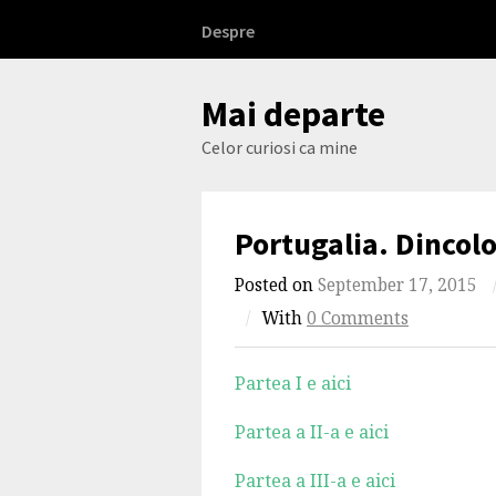
Skip
Despre
to
content
Mai departe
Celor curiosi ca mine
Portugalia. Dincolo
Posted on
September 17, 2015
/
With
0 Comments
Partea I e aici
Partea a II-a e aici
Partea a III-a e aici