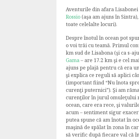
Aventurile din afara Lisabonei 
Rossio
(aşa am ajuns în Sintra),
toate celelalte locuri).
Despre înotul în ocean pot spun
o voi trăi cu teamă. Primul cont
km sud de Lisabona (şi ca s-a
Gama
– are 17.2 km şi e cel m
ajuns pe plajă pentru că era u
şi explica ce reguli să aplici c
(important fiind “Nu înota spre 
curenţi puternici”). Şi am răm
curenţilor în jurul omuleţului 
ocean, care era rece, şi valuri
acum – sentiment sigur exacerba
putea spune că am înotat în oc
maşină de spălat în zona în ca
să verific după fiecare val că