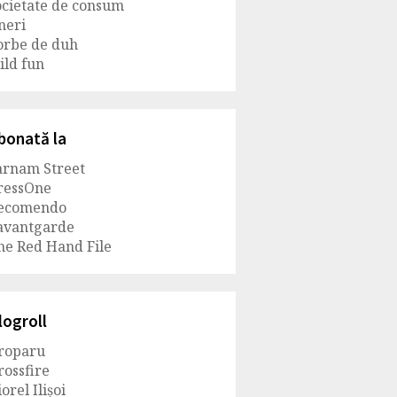
ocietate de consum
ineri
orbe de duh
ild fun
bonată la
arnam Street
ressOne
ecomendo
avantgarde
he Red Hand File
logroll
roparu
rossfire
orel Ilișoi