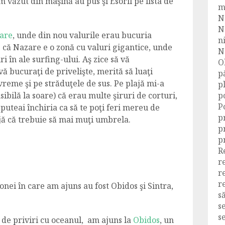
m văzut din maşină au pus şi Esoril pe lista de
m
N
N
are
, unde din nou valurile erau bucuria
n
e că Nazare e o zonă cu valuri gigantice, unde
N
i în ale surfing-ului. Aş zice să vă
O
ă vă bucuraţi de privelişte, merită să luaţi
p
 vreme şi pe străduţele de sus. Pe plajă mi-a
p
ibilă la soare) că erau multe şiruri de corturi,
p
P
e puteai închiria ca să te poţi feri mereu de
p
rijă că trebuie să mai muţi umbrela.
p
p
R
r
r
r
onei în care am ajuns au fost Obidos şi Sintra,
s
s
s
de priviri cu oceanul, am ajuns la
Obidos
, un