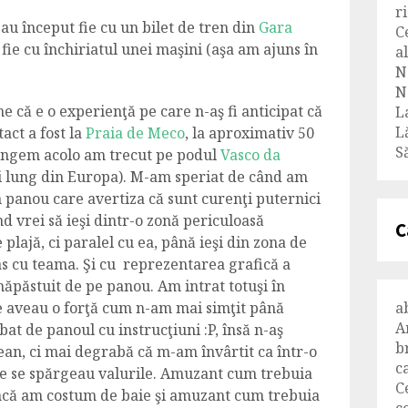
r
au început fie cu un bilet de tren din
Gara
C
 fie cu închiriatul unei maşini (aşa am ajuns în
al
N
N
e că e o experienţă pe care n-aş fi anticipat că
L
L
act a fost la
Praia de Meco
, la aproximativ 50
Să
jungem acolo am trecut pe podul
Vasco da
ai lung din Europa). M-am speriat de când am
n panou care avertiza că sunt curenţi puternici
ând vrei să ieşi dintr-o zonă periculoasă
C
plajă, ci paralel cu ea, până ieşi din zona de
as cu teama. Şi cu reprezentarea grafică a
năpăstuit de pe panou. Am intrat totuşi în
le aveau o forţă cum n-am mai simţit până
a
A
t de panoul cu instrucţiuni :P, însă n-aş
b
ean, ci mai degrabă că m-am învârtit ca într-o
c
re se spărgeau valurile. Amuzant cum trebuia
C
 încă am costum de baie şi amuzant cum trebuia