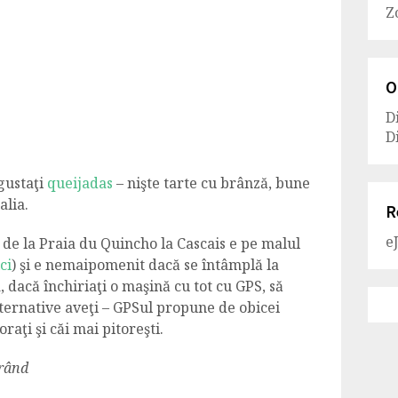
Z
O
D
D
 gustaţi
queijadas
– nişte tarte cu brânză, bune
alia.
R
e
de la Praia du Quincho la Cascais e pe malul
ci
) şi e nemaipomenit dacă se întâmplă la
, dacă închiriaţi o maşină cu tot cu GPS, să
ternative aveţi – GPSul propune de obicei
raţi şi căi mai pitoreşti.
urând