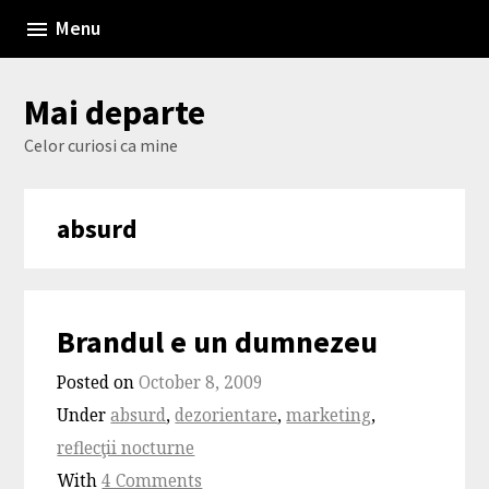
Skip
Menu
to
content
Mai departe
Celor curiosi ca mine
absurd
Brandul e un dumnezeu
Posted on
October 8, 2009
Under
absurd
,
dezorientare
,
marketing
,
reflecţii nocturne
With
4 Comments