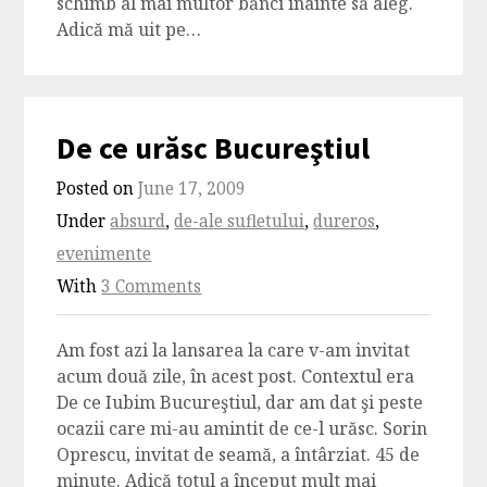
schimb al mai multor bănci înainte să aleg.
Adică mă uit pe…
De ce urăsc Bucureştiul
Posted on
June 17, 2009
Under
absurd
,
de-ale sufletului
,
dureros
,
evenimente
With
3 Comments
Am fost azi la lansarea la care v-am invitat
acum două zile, în acest post. Contextul era
De ce Iubim Bucureştiul, dar am dat şi peste
ocazii care mi-au amintit de ce-l urăsc. Sorin
Oprescu, invitat de seamă, a întârziat. 45 de
minute. Adică totul a început mult mai