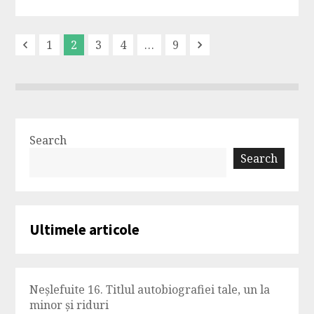
1
2
3
4
…
9
Previous
Next
Search
Search
Ultimele articole
Neșlefuite 16. Titlul autobiografiei tale, un la
minor și riduri