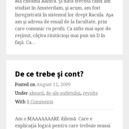
Mă cheamă Raluca. Şi data trecută când am
studiat în Amsterdam, şi acum, am fost
înregistrată în sistemul lor drept Racula. Aşa
am şi adresa de email de la facultate, prin
care comunic cu profii. Ca săfie mai uşor de
reţinut, câţiva răutăcioşi mai pun un D în
faţă. Ca…
De ce trebe şi cont?
Posted on
August 12, 2009
Under
absurd
,
de-ale sufletului
,
revolte
With
8 Comments
Am o MAAAAAAARE dilemă. Care e
explicaţia logică pentru care trebuie musai