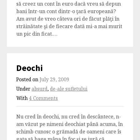
să creez un cont în euro dacă vreu să depun
bani într-un cont dintr-o ţară europeană?
Am avut de vreo câteva ori de făcut plăţi în
străinătate şi de fiecare dată mi-a mai murit
un pic din ficat.…
Deochi
Posted on
July 29, 2009
Under
absurd
,
de-ale sufletului
With
4 Comments
Nu cred în deochi, nu cred în descântece, n-
am văzut pe nimeni deochiat până acuma, în
schimb cunosc o grămadă de oameni care îs
gata să bage mâna în foc şi se jură că