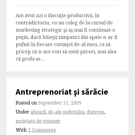
Am avut azi o discuţie productivă, în
contradictoriu, cu un coleg de la cursul de
marketing strategic şi aş mai fi continuat-o
puţin, dacă băieţii simpatici din spate n-ar fi
pufnit la fiecare cuvinţel de-al meu, ca să
pricep că n-are rost să emit păreri, mai ales
că profa se…
Antreprenoriat şi sărăcie
Posted on
September 11, 2009
Under
absurd
,
de-ale sufletului
,
dureros
,
societate de consum
With
2 Comments