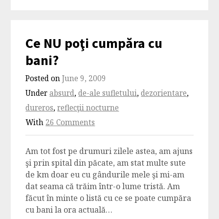
Ce NU poţi cumpăra cu
bani?
Posted on
June 9, 2009
Under
absurd
,
de-ale sufletului
,
dezorientare
,
dureros
,
reflecţii nocturne
With
26 Comments
Am tot fost pe drumuri zilele astea, am ajuns
şi prin spital din păcate, am stat multe sute
de km doar eu cu gândurile mele şi mi-am
dat seama că trăim într-o lume tristă. Am
făcut în minte o listă cu ce se poate cumpăra
cu bani la ora actuală…